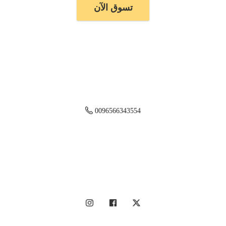
تسوق الآن
0096566343554