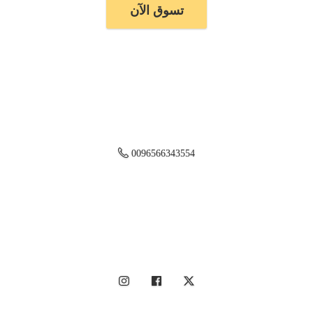
تسوق الآن
0096566343554