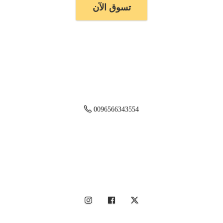
تسوق الآن
0096566343554