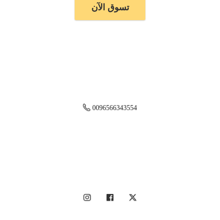
تسوق الآن
0096566343554