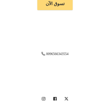
تسوق الآن
0096566343554