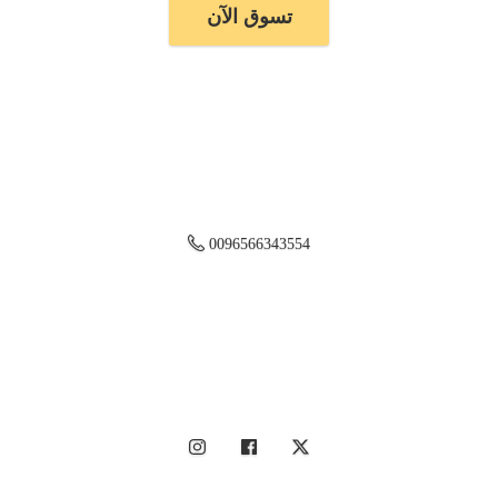
تسوق الآن
0096566343554