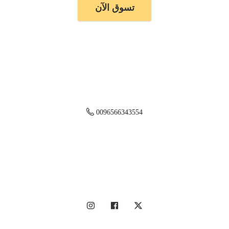
تسوق الآن
0096566343554